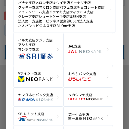
変更後
必須
万円／1日あたり
確認する
公式Facebook
公式X
つかいかた
公式note
ページ
ガイド