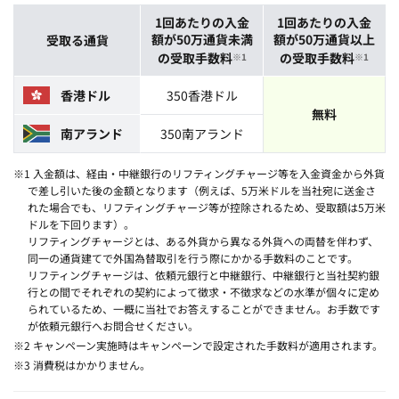
1回あたりの入金
1回あたりの入金
額が50万通貨未満
額が50万通貨以上
受取る通貨
の受取手数料
の受取手数料
※1
※1
香港ドル
350香港ドル
無料
南アランド
350南アランド
※1 入金額は、経由・中継銀行のリフティングチャージ等を入金資金から外貨
で差し引いた後の金額となります（例えば、5万米ドルを当社宛に送金さ
れた場合でも、リフティングチャージ等が控除されるため、受取額は5万米
ドルを下回ります）。
リフティングチャージとは、ある外貨から異なる外貨への両替を伴わず、
同一の通貨建てで外国為替取引を行う際にかかる手数料のことです。
リフティングチャージは、依頼元銀行と中継銀行、中継銀行と当社契約銀
行との間でそれぞれの契約によって徴求・不徴求などの水準が個々に定め
られているため、一概に当社でお答えすることができません。お手数です
が依頼元銀行へお問合せください。
※2 キャンペーン実施時はキャンペーンで設定された手数料が適用されます。
※3 消費税はかかりません。