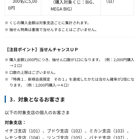
300名に5,00
（日）
（購入対象くじ：BIG、
0円
MEGA BIG）
※ くじの購入金額は対象支店ごとに集計されます。
※ 抽せん特典は重複で当せんすることはございません。
【注目ポイント】当せんチャンスＵＰ
※ 購入金額1,000円につき、抽せん口数が1口になります。（例：2,000円購入
→２口）
※ 口数の上限はございません。
※ 「特典１．新規会員限定 その１」を達成したかたは当せん確率が2倍にな
ります。（例：2,000円購入→４口）
3．対象となるお客さま
以下の対象支店の個人のお客さま
対象支店
イチゴ支店（101）、ブドウ支店（102）、ミカン支店（103）、
レモン支店（104）、リンゴ支店（105）、バナナ支店（107）、