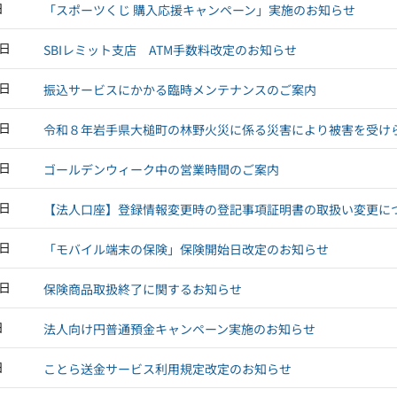
日
「スポーツくじ 購入応援キャンペーン」実施のお知らせ
0日
SBIレミット支店 ATM手数料改定のお知らせ
0日
振込サービスにかかる臨時メンテナンスのご案内
4日
令和８年岩手県大槌町の林野火災に係る災害により被害を受け
1日
ゴールデンウィーク中の営業時間のご案内
0日
【法人口座】登録情報変更時の登記事項証明書の取扱い変更に
7日
「モバイル端末の保険」保険開始日改定のお知らせ
3日
保険商品取扱終了に関するお知らせ
日
法人向け円普通預金キャンペーン実施のお知らせ
日
ことら送金サービス利用規定改定のお知らせ