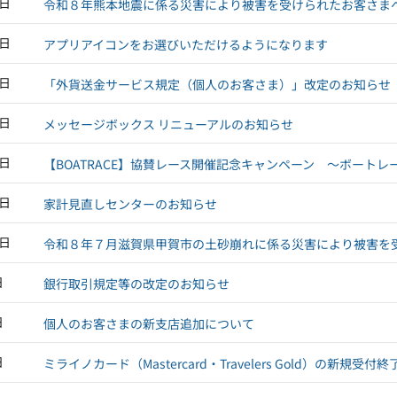
9日
令和８年熊本地震に係る災害により被害を受けられたお客さま
9日
アプリアイコンをお選びいただけるようになります
7日
「外貨送金サービス規定（個人のお客さま）」改定のお知らせ
3日
メッセージボックス リニューアルのお知らせ
7日
【BOATRACE】協賛レース開催記念キャンペーン ～ボート
5日
家計見直しセンターのお知らせ
4日
令和８年７月滋賀県甲賀市の土砂崩れに係る災害により被害を
日
銀行取引規定等の改定のお知らせ
日
個人のお客さまの新支店追加について
日
ミライノカード（Mastercard・Travelers Gold）の新