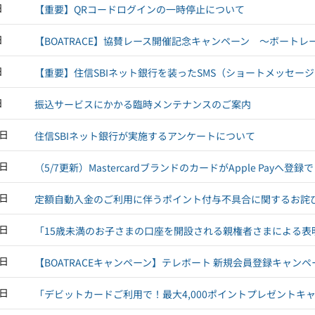
日
【重要】QRコードログインの一時停止について
日
【BOATRACE】協賛レース開催記念キャンペーン ～ボート
日
【重要】住信SBIネット銀行を装ったSMS（ショートメッセー
日
振込サービスにかかる臨時メンテナンスのご案内
7日
住信SBIネット銀行が実施するアンケートについて
3日
（5/7更新）MastercardブランドのカードがApple Payへ
8日
定額自動入金のご利用に伴うポイント付与不具合に関するお詫
8日
「15歳未満のお子さまの口座を開設される親権者さまによる表
8日
【BOATRACEキャンペーン】テレボート 新規会員登録キャン
3日
「デビットカードご利用で！最大4,000ポイントプレゼントキ