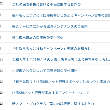
3日
当社の保険募集における不備に関するお詫び
日
毎月もっとラクに！口座振替はじめようキャンペーン実施のお
日
振込サービスにかかる臨時メンテナンスのご案内
日
横浜市水道局の口座振替受付開始
日
「外貨まるっと移動キャンペーン」実施のお知らせ
0日
令和８年１月21日からの大雪に係る災害により被害を受けられ
3日
札幌市の公金について口座振替の受付開始
3日
「春を先取り！住信SBIネット銀行スポーツくじまつり」実施
2日
住信SBIネット銀行が実施するアンケートについて
1日
新スマートプログラムご案内の誤表示に関するお詫び