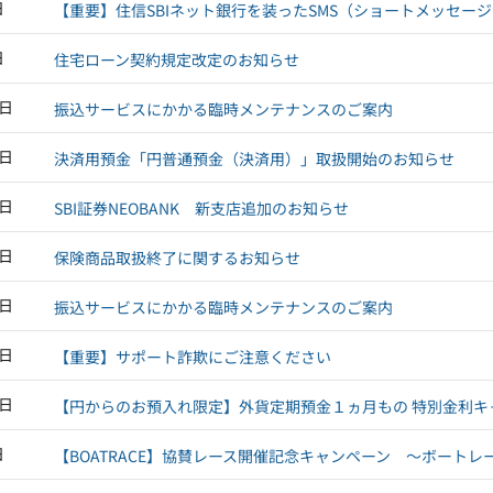
日
【重要】住信SBIネット銀行を装ったSMS（ショートメッセー
日
住宅ローン契約規定改定のお知らせ
7日
振込サービスにかかる臨時メンテナンスのご案内
7日
決済用預金「円普通預金（決済用）」取扱開始のお知らせ
2日
SBI証券NEOBANK 新支店追加のお知らせ
0日
保険商品取扱終了に関するお知らせ
4日
振込サービスにかかる臨時メンテナンスのご案内
4日
【重要】サポート詐欺にご注意ください
1日
【円からのお預入れ限定】外貨定期預金１ヵ月もの 特別金利キ
日
【BOATRACE】協賛レース開催記念キャンペーン ～ボート