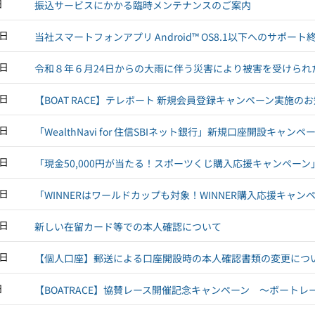
日
振込サービスにかかる臨時メンテナンスのご案内
6日
当社スマートフォンアプリ Android™ OS8.1以下へのサポー
5日
令和８年６月24日からの大雨に伴う災害により被害を受けられ
3日
【BOAT RACE】テレボート 新規会員登録キャンペーン実施の
9日
「WealthNavi for 住信SBIネット銀行」新規口座開設キャ
6日
「現金50,000円が当たる！スポーツくじ購入応援キャンペー
6日
「WINNERはワールドカップも対象！WINNER購入応援キャ
5日
新しい在留カード等での本人確認について
5日
【個人口座】郵送による口座開設時の本人確認書類の変更につ
日
【BOATRACE】協賛レース開催記念キャンペーン ～ボート