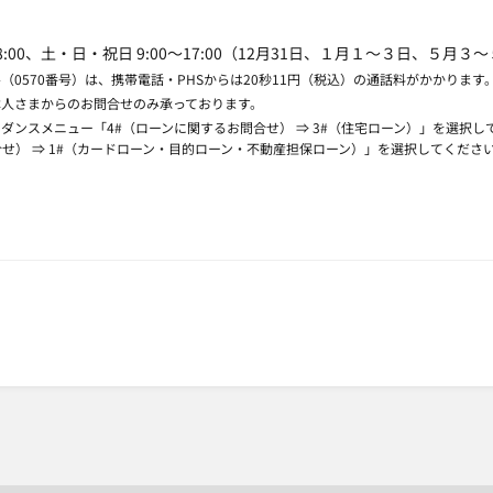
～18:00、土・日・祝日 9:00～17:00（12月31日、１月１～３日、５月
ル（0570番号）は、携帯電話・PHSからは20秒11円（税込）の通話料がかかります
本人さまからのお問合せのみ承っております。
イダンスメニュー「4#（ローンに関するお問合せ） ⇒ 3#（住宅ローン）」を選択
せ） ⇒ 1#（カードローン・目的ローン・不動産担保ローン）」を選択してくださ