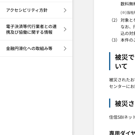
数料無
アクセシビリティ方針
(※)当
対象と
電子決済等代行業者との連
なお、
携及び協働に関する情報
込の対
本件の
金融円滑化への取組み等
被災で
いて
被災されたお
センターにお
被災さ
住信SBIネ
専用ダイ