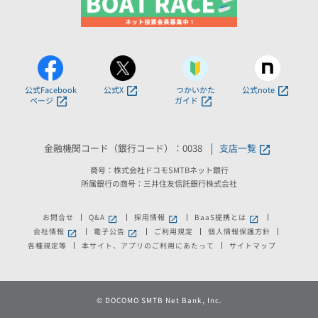
公式Facebook
公式X
つかいかた
公式note
ページ
ガイド
金融機関コード（銀行コード）：0038
支店一覧
商号：株式会社ドコモSMTBネット銀行
所属銀行の商号：三井住友信託銀行株式会社
お問合せ
Q&A
採用情報
BaaS提携とは
新しいウィンドウで開きます。
新しいウィンドウで開きます。
新しいウィンドウで
会社情報
電子公告
ご利用規定
個人情報保護方針
新しいウィンドウで開きます。
新しいウィンドウで開きます。
各種規定等
本サイト、アプリのご利用にあたって
サイトマップ
©
DOCOMO SMTB Net Bank, Inc.