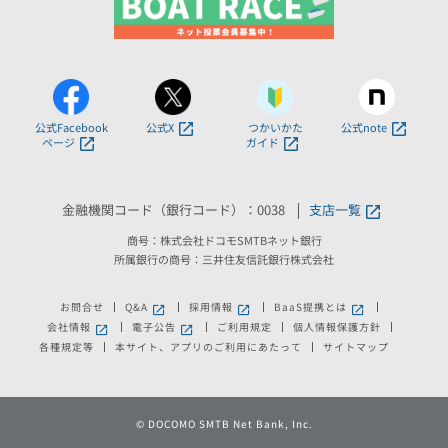
公式Facebook
公式X
つかいかた
公式note
ページ
ガイド
金融機関コード（銀行コード）：0038
支店一覧
商号：株式会社ドコモSMTBネット銀行
所属銀行の商号：三井住友信託銀行株式会社
お問合せ
Q&A
採用情報
BaaS提携とは
新しいウィンドウで開きます。
新しいウィンドウで開きます。
新しいウィンドウで
会社情報
電子公告
ご利用規定
個人情報保護方針
新しいウィンドウで開きます。
新しいウィンドウで開きます。
各種規定等
本サイト、アプリのご利用にあたって
サイトマップ
©
DOCOMO SMTB Net Bank, Inc.