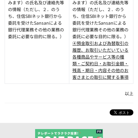
みます）の氏名及び連絡先等
みます）の氏名及び連絡先等
の情報（ただし、２．のう
の情報（ただし、２．のう
ち、住信
SBI
ネット銀行から
ち、住信
SBI
ネット銀行から
委託を受けた
Sansan
による
委託を受けた
Sansan
による
銀行代理業務その他の業務の
銀行代理業務その他の業務の
委託に必要な目的に限る。）
委託に必要な目的に限る。）
④預金取引および為替取引の
履歴、お取引いただいている
各種商品やサービス等の種
類・ご契約日・お取引金額・
残高・期日・内容その他のお
客さまとの取引に関する事項
以上