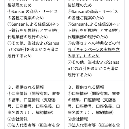
後処理のため
後処理のため
④
Sansan
の商品・サービス
④
Sansan
の商品・サービス
の各種ご提案のため
の各種ご提案のため
⑤
Sansan
による住信
SBI
ネッ
⑤
Sansan
による住信
SBI
ネッ
ト銀行を所属銀行とする銀行
ト銀行を所属銀行とする銀行
代理業務の履行のため
代理業務の履行のため
⑥
その他、当社および
Sansa
⑥お客さまへの特典などの付
n
との取引を適切かつ円滑に
与（キャンペーンの実施を含
履行するため
みます。）のため
⑦
その他、当社および
Sansa
n
との取引を適切かつ円滑に
履行するため
３．提供される情報
３．提供される情報
①口座情報（開設有無、審査
①口座情報（開設有無、審査
の結果、口座情報（支店番
の結果、口座情報（支店番
号、口座番号、口座名義、口
号、口座番号、口座名義、口
座名義カナ）、解約情報）
座名義カナ）、解約情報）
②会社情報
②会社情報
③法人代表者等（担当者を含
③法人代表者等（担当者を含