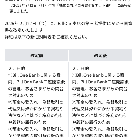
は2026年8月3日（月）付で「株式会社ドコモSMTBネット銀行」に商号変
更しました。
2026年２月27日（金）に、BillOne支店の第三者提供にかかる同意
書を改定いたします。
詳細は以下の新旧対照表をご確認ください。
改定前
改定後
２．目的
２．目的
①
Bill One Bank
に関する案
①
Bill One Bank
に関する案
内、
Bill One Bank
口座開設後
内、
Bill One Bank
口座開設後
の管理、お客さまからの問合
の管理、お客さまからの問合
せ対応のため
せ対応のため
②預金の受入れ、為替取引の
②預金の受入れ、為替取引の
代理又は媒介にかかる契約や
代理又は媒介にかかる契約や
法律などに基づく権利の行使
法律などに基づく権利の行使
や義務の履行のため
や義務の履行のため
③預金の受入れ、為替取引に
③預金の受入れ、為替取引に
かかる契約の取引解約後の事
かかる契約の取引解約後の事