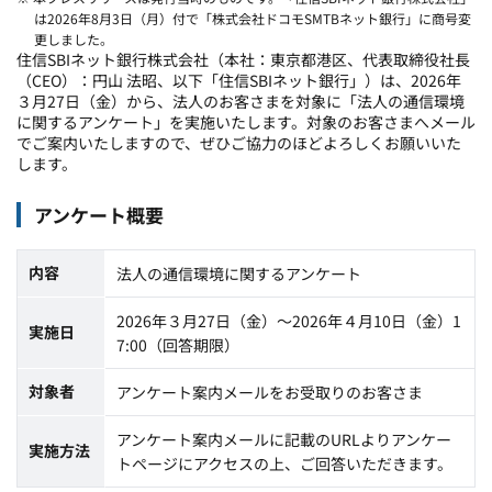
は2026年8月3日（月）付で「株式会社ドコモSMTBネット銀行」に商号変
更しました。
住信
SBI
ネット銀行株式会社（本社：東京都港区、代表取締役社長
（
CEO
）：円山 法昭、以下「住信
SBI
ネット銀行」）は、
2026
年
３月
27
日（金）から、法人のお客さまを対象に「法人の通信環境
に関するアンケート」を実施いたします。対象のお客さまへメール
でご案内いたしますので、ぜひご協力のほどよろしくお願いいた
します。
アンケート概要
内容
法人の通信環境に関するアンケート
2026年３月
27
日（金）～
2026
年４月
10
日（金）
1
実施日
7:00
（回答期限）
対象者
アンケート案内メールをお受取りのお客さま
アンケート案内メールに記載の
URL
よりアンケー
実施方法
トページにアクセスの上、ご回答いただきます。