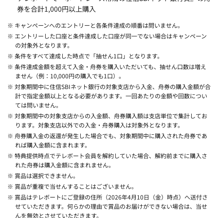
券を合計1,000円以上購入
※ キャンペーンへのエントリーと各条件達成の順番は問いません。
※ エントリーした口座と条件達成した口座が同一でない場合はキャンペーン
の対象外となります。
※ 条件をすべて達成した時点で「抽せん1口」となります。
※ 条件達成金額を超えて入金・舟券を購入いただいても、抽せん口数は増え
ません（例：10,000円の購入でも1口）。
※ 対象期間中に住信SBIネット銀行の対象支店から入金、舟券の購入金額が合
計で指定金額以上となる必要があります。一回あたりの金額や回数につい
ては問いません。
※ 対象期間中の対象支店からの入金額、舟券購入額は支店単位で集計してお
ります。対象支店以外での入金・舟券購入は対象外となります。
※ 舟券購入金の返還が発生した場合でも、対象期間中に購入された舟券であ
れば購入金額に含まれます。
※ 特典提供時点でテレボート会員を解約していた場合、解約前までに購入さ
れた舟券は購入金額に含まれません。
※ 賞品は選択できません。
※ 賞品が重複で当せんすることはございません。
※ 賞品はテレボートにご登録の住所（2026年4月10日（金）時点）へ送付さ
せていただきます。何らかの理由で賞品のお届けができない場合は、当せ
んを無効とさせていただきます。