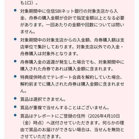
も1口）。
対象期間中に住信SBIネット銀行の対象支店から入
金、舟券の購入金額が合計で指定金額以上となる必要
があります。一回あたりの金額や回数については問い
ません。
対象期間中の対象支店からの入金額、舟券購入額は支
店単位で集計しております。対象支店以外での入金・
舟券購入は対象外となります。
舟券購入金の返還が発生した場合でも、対象期間中に
購入された舟券であれば購入金額に含まれます。
特典提供時点でテレボート会員を解約していた場合、
解約前までに購入された舟券は購入金額に含まれませ
ん。
賞品は選択できません。
賞品が重複で当せんすることはございません。
賞品はテレボートにご登録の住所（2026年4月10日
（金）時点）へ送付させていただきます。何らかの理
由で賞品のお届けができない場合は、当せんを無効と
させていただきます。