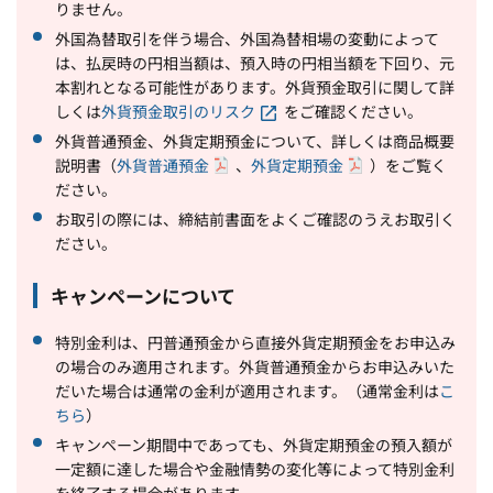
りません。
外国為替取引を伴う場合、外国為替相場の変動によって
は、払戻時の円相当額は、預入時の円相当額を下回り、元
本割れとなる可能性があります。外貨預金取引に関して詳
しくは
外貨預金取引のリスク
をご確認ください。
外貨普通預金、外貨定期預金について、詳しくは商品概要
説明書（
外貨普通預金
、
外貨定期預金
）をご覧く
ださい。
お取引の際には、締結前書面をよくご確認のうえお取引く
ださい。
キャンペーンについて
特別金利は、円普通預金から直接外貨定期預金をお申込み
の場合のみ適用されます。外貨普通預金からお申込みいた
だいた場合は通常の金利が適用されます。（通常金利は
こ
ちら
）
キャンペーン期間中であっても、外貨定期預金の預入額が
一定額に達した場合や金融情勢の変化等によって特別金利
を終了する場合があります。